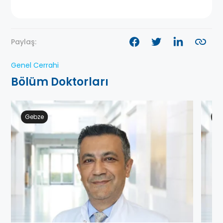
Paylaş:
Genel Cerrahi
Bölüm Doktorları
Gebze
Ge