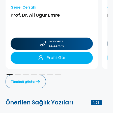
Genel Cerrahi
Gen
Prof. Dr. Ali Uğur Emre
Pr
Randevu
44 44 276
Profili Gör
Tümünü göster
Önerilen Sağlık Yazıları
1
29
/