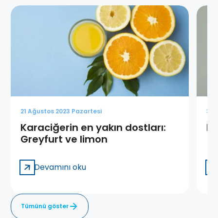
21 Ağustos 2023 Pazartesi
3 K
Karaciğerin en yakın dostları:
Pa
Greyfurt ve limon
Devamını oku
Tümünü göster