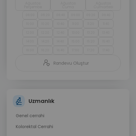
Ağustos
Ağustos
Ağustos
Perşembe
Cuma
Cumartesi
08:00
08:20
08:40
09:00
09:20
09:40
10:00
10:20
10:40
11:00
11:20
11:40
12:00
12:20
12:40
13:00
13:20
13:40
14:00
14:20
14:40
15:00
15:20
15:40
16:00
16:20
16:40
17:00
17:20
17:40
Randevu Oluştur
Uzmanlık
Genel cerrahi
Kolorektal Cerrahi