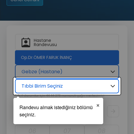
Hastane
Randevusu
Op.Dr.ÖMER FARUK İNANÇ
Gebze (Hastane)
Tıbbi Birim Seçiniz
* Acil durumlar için 44 44 276 numaralı çağrı merkezimizi
arayarak hızlıca destek alabilirsiniz.
×
Randevu Tarihi
Görüntüle
06
07
08