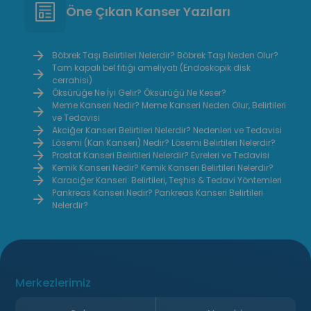
olabilir. İç hemoroidin nedenleri
sağ üst 
Öne Çıkan Kanser Yazıları
arasında kabızlık, uzun süreli oturma,
karşılaş
hamilelik ve aşırı ıkınma gibi faktörler
edilmedi
bulunur. Belirtilerin doğru
(kolesist
Böbrek Taşı Belirtileri Nelerdir? Böbrek Taşı Neden Olur?
Tam kapalı bel fıtığı ameliyatı (Endoskopik disk
tanımlanması ve uygun tedavi
pankreat
cerrahisi)
yöntemlerinin seçilmesi, şikayetlerin
yol açabi
Öksürüğe Ne İyi Gelir? Öksürüğü Ne Keser?
giderilmesinde kritik öneme sahiptir.
Meme Kanseri Nedir? Meme Kanseri Neden Olur, Belirtileri
ve Tedavisi
İç hemoroid tedavisinde medikal
Akciğer Kanseri Belirtileri Nelerdir? Nedenleri ve Tedavisi
uygulamalar, yaşam tarzı değişiklikleri
Lösemi (Kan Kanseri) Nedir? Lösemi Belirtileri Nelerdir?
ve ileri vakalarda cerrahi müdahaleler
Prostat Kanseri Belirtileri Nelerdir? Evreleri ve Tedavisi
Kemik Kanseri Nedir? Kemik Kanseri Belirtileri Nelerdir?
kullanılabilir. Bu içerikte, iç hemoroidin
Karaciğer Kanseri: Belirtileri, Teşhis & Tedavi Yöntemleri
nedenleri, evreleri ve tedavi
Pankreas Kanseri Nedir? Pankreas Kanseri Belirtileri
seçenekleri detaylı şekilde ele
Nelerdir?
alınacaktır.
Merkezlerimiz