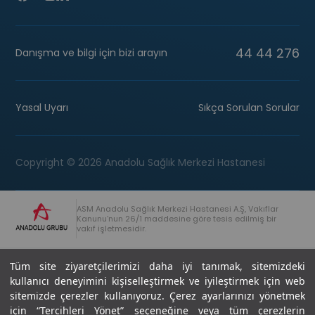
44 44 276
Danışma ve bilgi için bizi arayın
Yasal Uyarı
Sıkça Sorulan Sorular
Copyright © 2026 Anadolu Sağlık Merkezi Hastanesi
ASM Anadolu Sağlık Merkezi Hastanesi A.Ş, Vakıflar
Kanunu’nun 26/1 maddesine göre tesis edilmiş bir
vakıf işletmesidir.
+90 (262) 678 54 00
Anadolu Grubu Danışma Hattı
Tüm site ziyaretçilerimizi daha iyi tanımak, sitemizdeki
kullanıcı deneyimini kişiselleştirmek ve iyileştirmek için web
sitemizde çerezler kullanıyoruz. Çerez ayarlarınızı yönetmek
için “Tercihleri Yönet” seçeneğine veya tüm çerezlerin