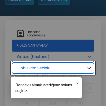
Hastane
Randevusu
Prof.Dr.VAFİ ATALAY
Gebze (Hastane)
Tıbbi Birim Seçiniz
* Acil durumlar için 44 44 276 numaralı çağrı merkezimizi
arayarak hızlıca destek alabilirsiniz.
×
Randevu Tarihi
Görüntüle
08
09
10