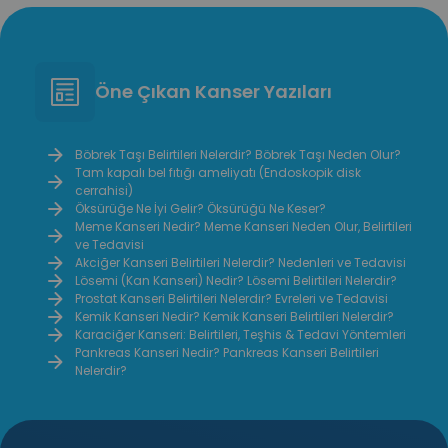
durum, yaşam kalitesini düşürmekle
durumund
kalmaz; tedavi edilmediğinde
gösterebi
ilerleyerek komplikasyonlara sebep
yemekle
olabilir. İç hemoroidin nedenleri
sağ üst 
Öne Çıkan Kanser Yazıları
arasında kabızlık, uzun süreli oturma,
karşılaş
hamilelik ve aşırı ıkınma gibi faktörler
edilmedi
bulunur. Belirtilerin doğru
(kolesist
Böbrek Taşı Belirtileri Nelerdir? Böbrek Taşı Neden Olur?
Tam kapalı bel fıtığı ameliyatı (Endoskopik disk
tanımlanması ve uygun tedavi
pankreat
cerrahisi)
yöntemlerinin seçilmesi, şikayetlerin
yol açabi
Öksürüğe Ne İyi Gelir? Öksürüğü Ne Keser?
giderilmesinde kritik öneme sahiptir.
Meme Kanseri Nedir? Meme Kanseri Neden Olur, Belirtileri
ve Tedavisi
İç hemoroid tedavisinde medikal
Akciğer Kanseri Belirtileri Nelerdir? Nedenleri ve Tedavisi
uygulamalar, yaşam tarzı değişiklikleri
Lösemi (Kan Kanseri) Nedir? Lösemi Belirtileri Nelerdir?
ve ileri vakalarda cerrahi müdahaleler
Prostat Kanseri Belirtileri Nelerdir? Evreleri ve Tedavisi
Kemik Kanseri Nedir? Kemik Kanseri Belirtileri Nelerdir?
kullanılabilir. Bu içerikte, iç hemoroidin
Karaciğer Kanseri: Belirtileri, Teşhis & Tedavi Yöntemleri
nedenleri, evreleri ve tedavi
Pankreas Kanseri Nedir? Pankreas Kanseri Belirtileri
seçenekleri detaylı şekilde ele
Nelerdir?
alınacaktır.