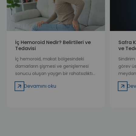
İç Hemoroid Nedir? Belirtileri ve
Safra K
Tedavisi
ve Teda
İç hemoroid, makat bölgesindeki
Sindirim
damarların şişmesi ve genişlemesi
görev ü
sonucu oluşan yaygın bir rahatsızlıktır.
meydana 
Genellikle anüsün iç kısmında yer alan
önemli s
Devamını oku
Dev
bu damarlar, çeşitli nedenlerle
olabilen 
basınca maruz kalarak iltihaplanabilir,
genellik
ağrı, kanama ve rahatsızlık hissine yol
ve kalsi
açabilir. İç hemoroidler, dış
şekilde b
hemoroidlerden farklı olarak genellikle
bir süre
ağrısızdır ancak ilerledikçe ciddi
sessizce 
semptomlar ortaya çıkabilir. Bu
tıkanma